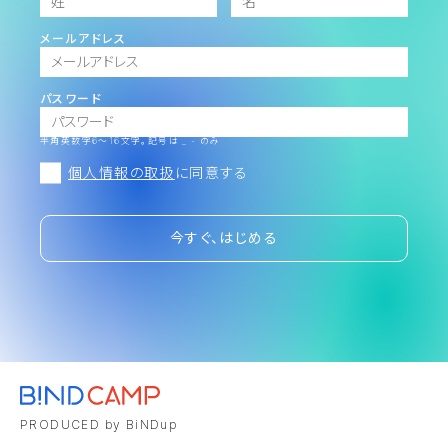
メールアドレス
パスワード
半角英数字6～16文字。記号は _ - のみ
個人情報の取扱
に同意する
今すぐ、はじめる
PRODUCED by BiNDup