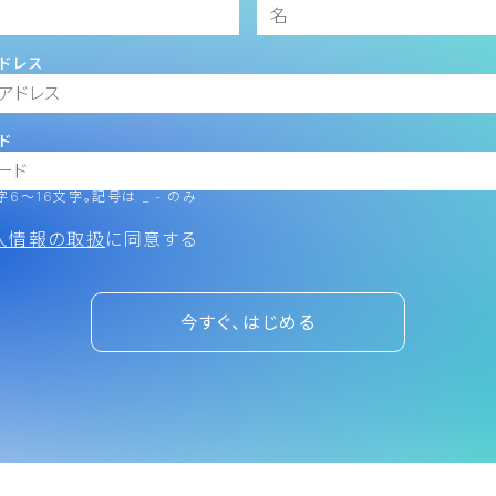
ドレス
ド
6～16文字。記号は _ - のみ
人情報の取扱
に同意する
今すぐ、はじめる