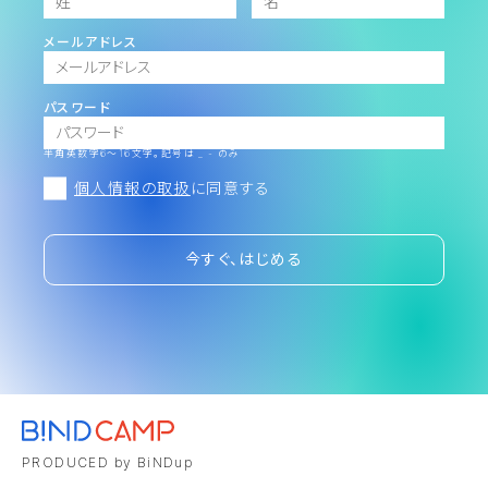
メールアドレス
パスワード
半角英数字6～16文字。記号は _ - のみ
個人情報の取扱
に同意する
今すぐ、はじめる
PRODUCED by BiNDup