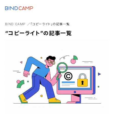
メニュー
BiNDupを始める
リソースエディタ
ワークスタイル
作業効率化
動作
BiND CAMP
「コピーライト」の記事一覧
集客・マーケティング
“コピーライト”の記事一覧