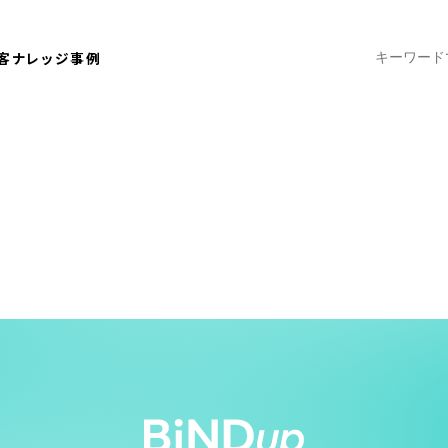
客ナレッジ
事例