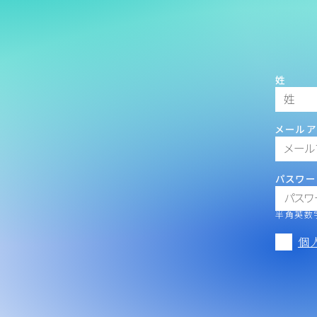
姓
メールア
パスワー
半角英数字
個