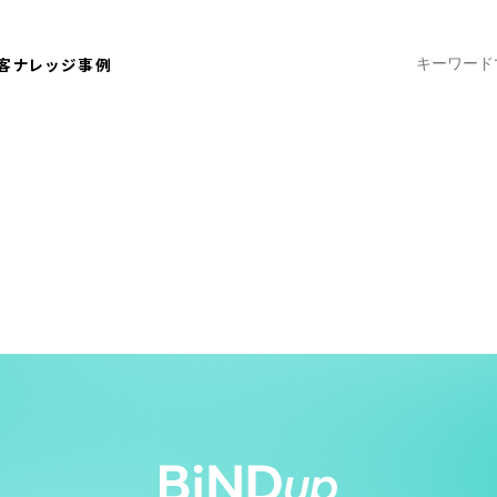
客ナレッジ
事例