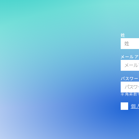
姓
メールア
パスワー
半角英数字
個