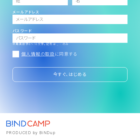
メールアドレス
パスワード
半角英数字6～16文字。記号は _ - のみ
個人情報の取扱
に同意する
今すぐ、はじめる
PRODUCED by BiNDup