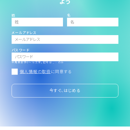
よう
姓
名
メールアドレス
パスワード
半角英数字6～16文字。記号は _ - のみ
個人情報の取扱
に同意する
今すぐ、はじめる