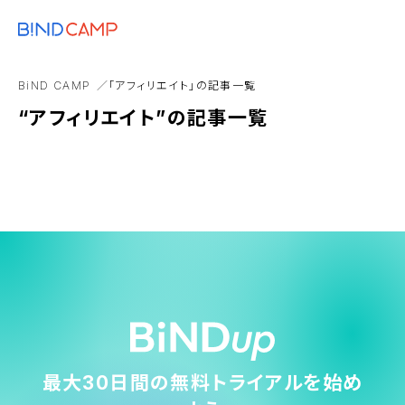
メニュー
BiNDupを始める
オンライン開催
レポート
インタビュー
BiND Pre
BiND CAMP
「アフィリエイト」の記事一覧
VSEO
Web制作
アルバム
“アフィリエイト”の記事一覧
最大30日間の無料トライアルを始め