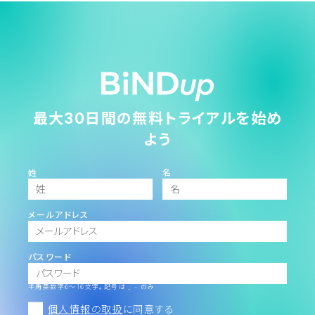
最大30日間の無料トライアルを始め
よう
姓
名
メールアドレス
パスワード
半角英数字6～16文字。記号は _ - のみ
個人情報の取扱
に同意する