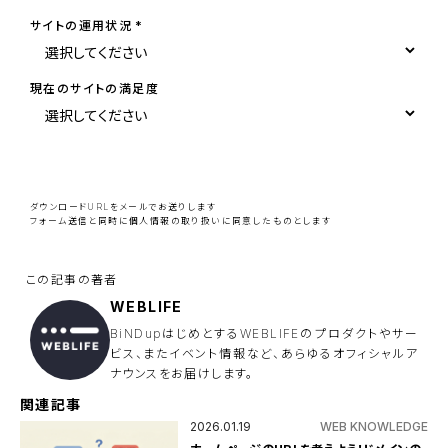
サイトの運用状況
現在のサイトの満足度
こ
の
フ
ィ
ー
ダウンロードURLをメールでお送りします
ル
フォーム送信と同時に
個人情報の取り扱い
に同意したものとします
ド
は
空
の
ま
ま
WEBLIFE
に
し
BiNDupはじめとするWEBLIFEのプロダクトやサー
て
ビス、またイベント情報など、あらゆるオフィシャルア
く
ナウンスをお届けします。
だ
さ
い
関連記事
。
2026.01.19
WEB KNOWLEDGE