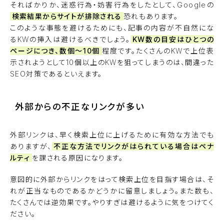
そればかりか、迷惑行為・妨害行為をしたとして、Googleの
検索結果からサイトが排除される
恐れもあります。
このような事態を避けるためにも、記事の内容が不自然にな
るKWの挿入は避けるべきでしょう。
KW数の目安はひとつの
ページにつき、数個〜10個
程度です。たくさんのKWで上位表
示されようとして10個以上のKWを狙ってしまうのは、間違った
SEO対策であるといえます。
外部からの不正なリンクが多い
外部リンクは、早く検索上位に上げるために有効な方法でも
ありますが、
不正な方法でリンクがはられている場合はペナ
ルティ
を課される原因になります。
意図的に外部からリンクをはって検索上位を目指す場合は、そ
れが正当なものであるかどうかに留意しましょう。また数も、
たくさんでは逆効果です。やりすぎは避けるように気をつけてく
ださい。