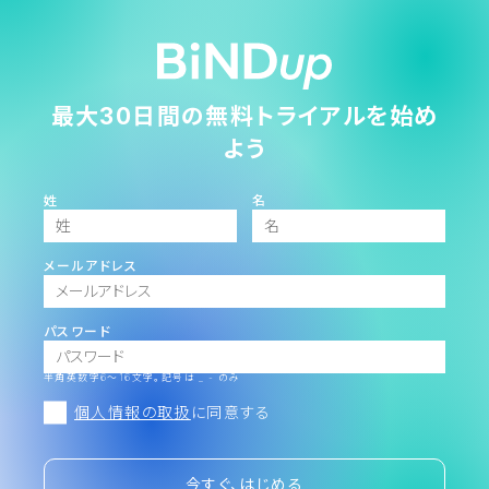
最大30日間の無料トライアルを始め
よう
姓
名
メールアドレス
パスワード
半角英数字6～16文字。記号は _ - のみ
個人情報の取扱
に同意する
今すぐ、はじめる