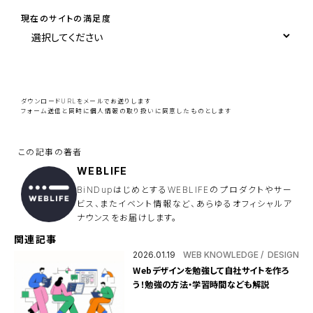
現在のサイトの満足度
こ
の
フ
ィ
ー
ダウンロードURLをメールでお送りします
ル
フォーム送信と同時に
個人情報の取り扱い
に同意したものとします
ド
は
空
の
ま
ま
WEBLIFE
に
し
BiNDupはじめとするWEBLIFEのプロダクトやサー
て
ビス、またイベント情報など、あらゆるオフィシャルア
く
ナウンスをお届けします。
だ
さ
い
関連記事
。
2026.01.19
WEB KNOWLEDGE
DESIGN
Webデザインを勉強して自社サイトを作ろ
う！勉強の方法・学習時間なども解説