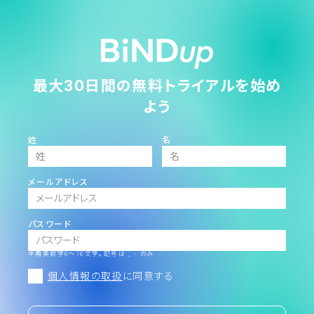
最大30日間の無料トライアルを始め
よう
姓
名
メールアドレス
パスワード
半角英数字6～16文字。記号は _ - のみ
個人情報の取扱
に同意する