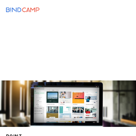
メニュー
BiNDupを始める
2019.08.21
DEVELOPERS
新サイトシアターでテンプレート選びが変
わる。目的で選べて編集の手間を削減！
構成
カラー
サイトシアター
テンプレート