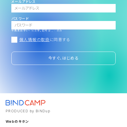
メールアドレス
パスワード
半角英数字6～16文字。記号は _ - のみ
個人情報の取扱
に同意する
今すぐ、はじめる
PRODUCED by BiNDup
Webのキホン