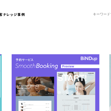
客ナレッジ
事例