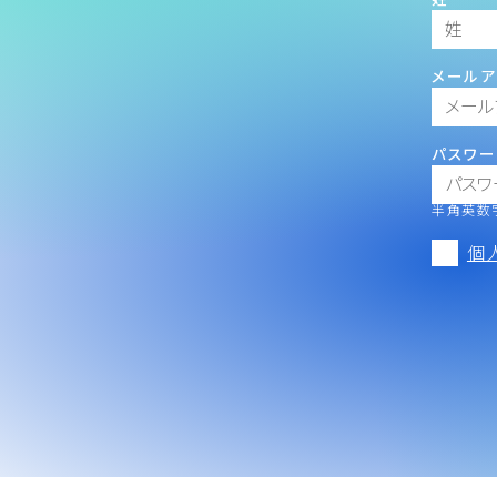
メールア
パスワー
半角英数字
個