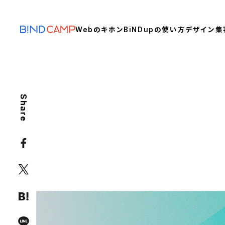
Webのキホン
BiNDupの使い方
デザイン
集
Share
BiNDup TIPS
DEVELOPERS
余白やカラム設定が便利に。動
編〉
BiNDup
カラム
スマホ
ブロックエディタ
余白