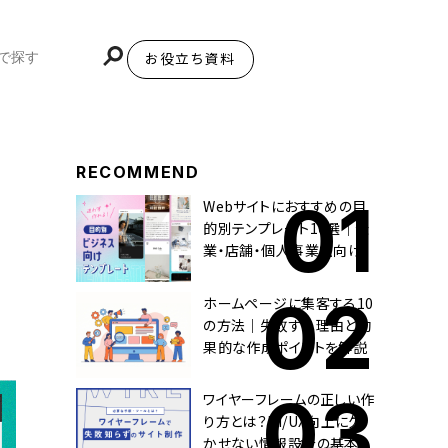
お役立ち資料
BiNDupを始める
RECOMMEND
Webサイトにおすすめの目
的別テンプレート10選｜企
業・店舗・個人事業主向け
ホームページに集客する10
の方法｜失敗する理由と効
果的な作成ポイントを解説
ワイヤーフレームの正しい作
り方とは？UI/UX向上に欠
かせない情報設計の基本