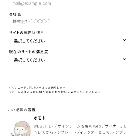
会社名
サイトの運用状況
現在のサイトの満足度
こ
の
フ
ィ
ー
ダウンロードURLをメールでお送りします
ル
フォーム送信と同時に
個人情報の取り扱い
に同意したものとします
ド
は
空
の
ま
ま
オモト
に
し
WEBLIFE・デザインチーム所属のWebデザイナー。 B
て
iND10からテンプレートディレクターとして、テンプレ
く