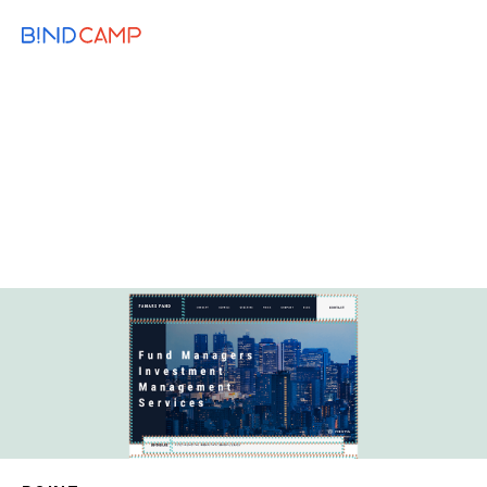
メニュー
BiNDupを始める
2021.10.15
BiNDup TIPS
DESIGN
【保存版】BiNDupでできる、Webデザイン
の基本
カスタマイズ
BiNDup
デザイン