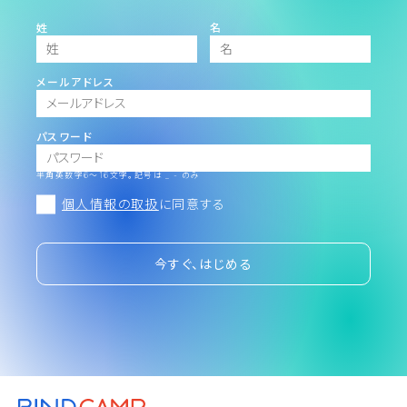
姓
名
メールアドレス
パスワード
半角英数字6～16文字。記号は _ - のみ
個人情報の取扱
に同意する
今すぐ、はじめる