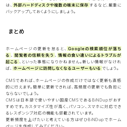
は、
外部ハードディスクや複数の端末に保存
するなど、厳重に
バックアップしておくようにしましょう。
まとめ
ホームページの更新を怠ると、
Googleの検索順位が落ち
る
、
閲覧者の信頼を失う
、
情報の食い違いによるトラブルが
起こる
、といった事態になりかねません。新しい情報がなけれ
ば、
ホームページに訪問しなくなるユーザーもいる
でしょう。
CMSであれば、ホームページの作成だけではなく更新も直感
的に行えます。簡単に更新できれば、高頻度の更新でも負担に
ならないでしょう。
CMSは日本語で使いやすい国産CMSであるBiNDupがおす
すめです。カスタマイズ性が高く、パソコン、スマホに対応でき
るレスポンシブ対応の機能も搭載されています。
更新頻度を上げたいと考えている方はぜひBiNDupでホーム
ページを作成してみてください。