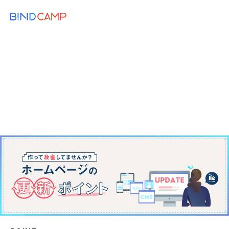
メニュー
BiNDupを始める
2023.12.14
BiNDup TIPS
ホームページを更新しないと評価が下が
るだけじゃない。訪問者減少の回避法
Web制作のコツ
制作のコツ
更新
更新・リニューアル