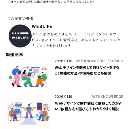
ル
フォーム送信と同時に
個人情報の取り扱い
に同意したものとします
ド
は
空
の
ま
ま
WEBLIFE
に
し
BiNDupはじめとするWEBLIFEのプロダクトやサー
て
ビス、またイベント情報など、あらゆるオフィシャルア
く
ナウンスをお届けします。
だ
さ
い
関連記事
。
2026.01.19
WEB KNOWLEDGE
DESIGN
Webデザインを勉強して自社サイトを作ろ
う！勉強の方法・学習時間なども解説
2026.01.19
WEB KNOWLEDGE
Ｗebデザインは制作会社に依頼した方がよ
い？依頼方法や選び方もわかりやすく解説